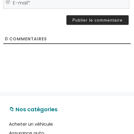
m
E
*
-
m
a
i
l
0
COMMENTAIRES
*
📁 Nos catégories
Acheter un véhicule
Assurance auto