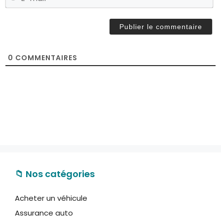
*
-
m
a
i
l
0
COMMENTAIRES
*
📁 Nos catégories
Acheter un véhicule
Assurance auto