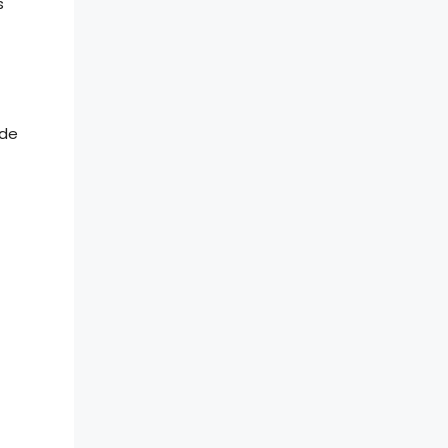
s
 de