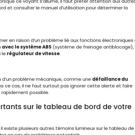
rsque ce voyant s’allume, il faut prêter attention aux autre
d et consulter le manuel d’utilisation pour déterminer la
umer en raison d’un problème lié aux fonctions électroniques
 avec le système ABS
(système de freinage antiblocage),
 le
régulateur de vitesse
.
ison d’un problème mécanique, comme une
défaillance du
 ce cas, il ne faut surtout pas ignorer cette alerte et faire
us rapidement possible.
tants sur le tableau de bord de votre
l existe plusieurs autres témoins lumineux sur le tableau de
rter en cas de problèmes potentiels.